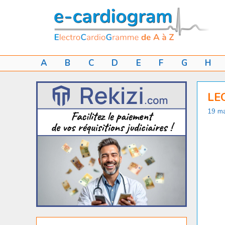
Aller
au
contenu
A
B
C
D
E
F
G
H
LE
19 ma