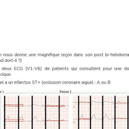
h nous donne une magnifique leçon dans son post bi-hebdoma
d dort-il ?)
i deux ECG (V1-V6) de patients qui consultent pour une do
cique.
l a un infarctus ST+ (occlusion coronaire aiguë) : A ou B