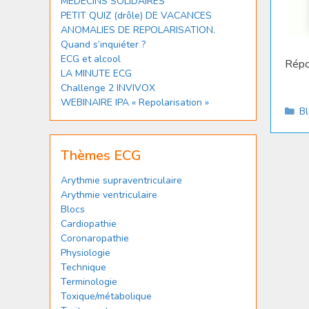
MÉDECINS SOLIDAIRES
PETIT QUIZ (drôle) DE VACANCES
ANOMALIES DE REPOLARISATION.
Quand s’inquiéter ?
ECG et alcool
Rép
LA MINUTE ECG
Challenge 2 INVIVOX
WEBINAIRE IPA « Repolarisation »
Ca
B
Thèmes ECG
Arythmie supraventriculaire
Arythmie ventriculaire
Blocs
Cardiopathie
Coronaropathie
Physiologie
Technique
Terminologie
Toxique/métabolique