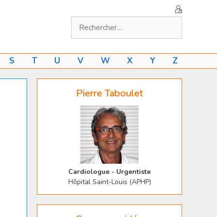
Rechercher :
S
T
U
V
W
X
Y
Z
Pierre Taboulet
Cardiologue - Urgentiste
Hôpital Saint-Louis (APHP)