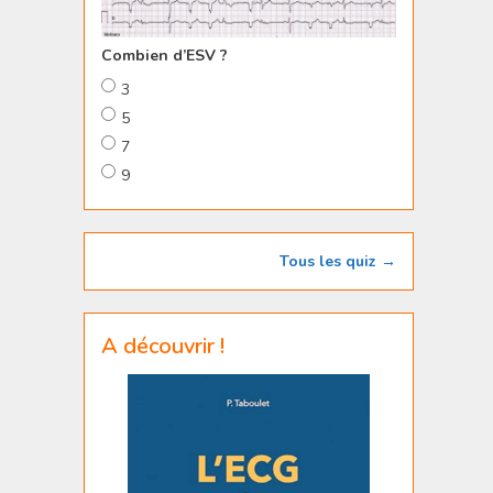
Combien d’ESV ?
3
5
7
9
Tous les quiz →
A découvrir !