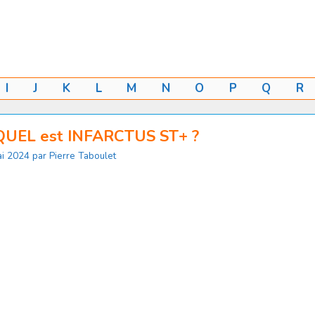
I
J
K
L
M
N
O
P
Q
R
QUEL est INFARCTUS ST+ ?
i 2024
par
Pierre Taboulet