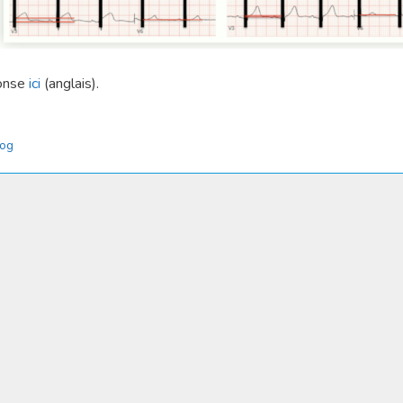
onse
ici
(anglais).
tégories
log