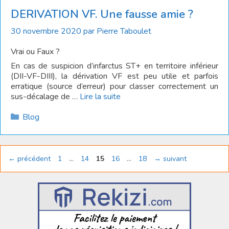
DERIVATION VF. Une fausse amie ?
30 novembre 2020
par
Pierre Taboulet
Vrai ou Faux ?
En cas de suspicion d’infarctus ST+ en territoire inférieur
(DII-VF-DIII), la dérivation VF est peu utile et parfois
erratique (source d’erreur) pour classer correctement un
sus-décalage de …
Lire la suite
Catégories
Blog
Page
Page
Page
Page
Page
←
précédent
1
…
14
15
16
…
18
→
suivant