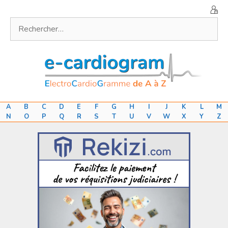
Aller
au
Rechercher :
contenu
A
B
C
D
E
F
G
H
I
J
K
L
M
N
O
P
Q
R
S
T
U
V
W
X
Y
Z