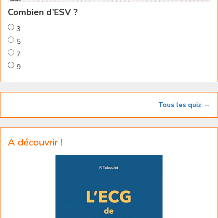
Combien d’ESV ?
3
5
7
9
Tous les quiz →
A découvrir !