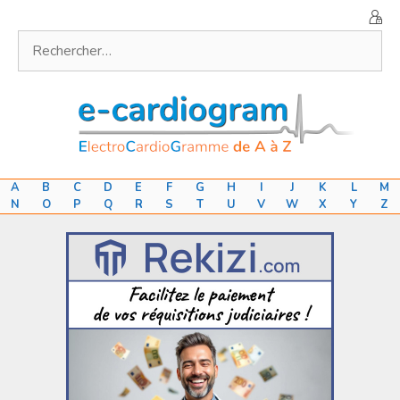
Aller
au
Rechercher :
contenu
A
B
C
D
E
F
G
H
I
J
K
L
M
N
O
P
Q
R
S
T
U
V
W
X
Y
Z