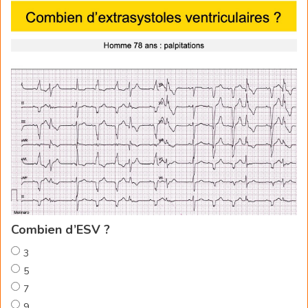
Combien d’ESV ?
3
5
7
9