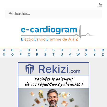
Aller
au
Rechercher :
contenu
A
B
C
D
E
F
G
H
I
J
K
L
M
N
O
P
Q
R
S
T
U
V
W
X
Y
Z