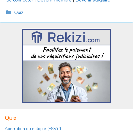
Se connecter
|
Devenir membre
|
Devenir stagiaire
Catégories
Quiz
Quiz
Aberration ou ectopie (ESV) 1