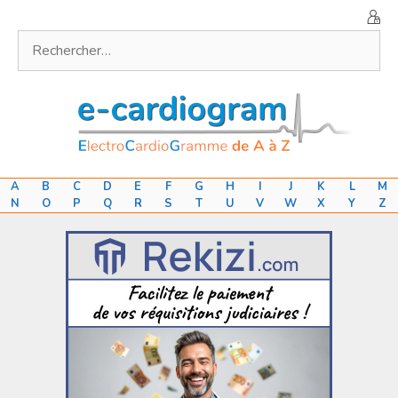
Aller
au
Rechercher :
contenu
A
B
C
D
E
F
G
H
I
J
K
L
M
N
O
P
Q
R
S
T
U
V
W
X
Y
Z