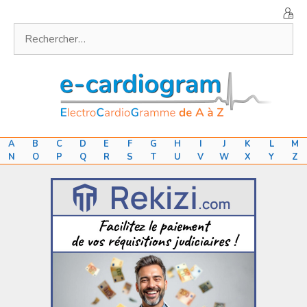
Aller
au
Rechercher :
contenu
A
B
C
D
E
F
G
H
I
J
K
L
M
N
O
P
Q
R
S
T
U
V
W
X
Y
Z