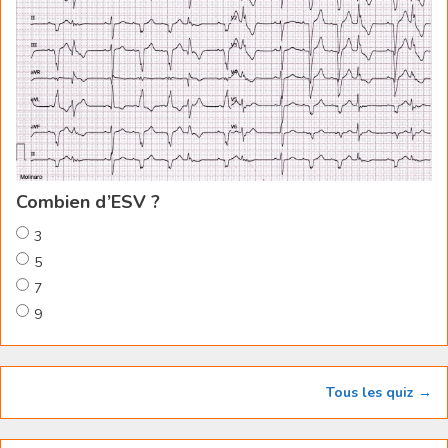
Combien d’ESV ?
3
5
7
9
Tous les quiz →