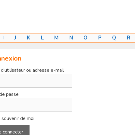
I
J
K
L
M
N
O
P
Q
R
nnexion
d’utilisateur ou adresse e-mail
de passe
 souvenir de moi