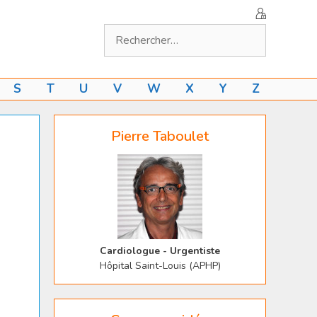
Rechercher :
S
T
U
V
W
X
Y
Z
Pierre Taboulet
Cardiologue - Urgentiste
Hôpital Saint-Louis (APHP)