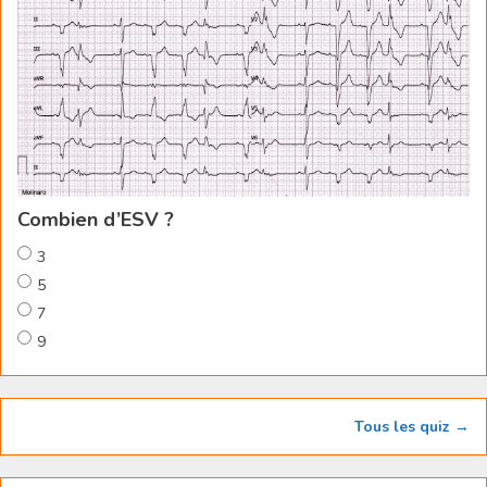
Combien d’ESV ?
3
5
7
9
Tous les quiz →