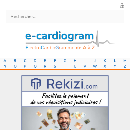
Aller
au
Rechercher :
contenu
A
B
C
D
E
F
G
H
I
J
K
L
M
N
O
P
Q
R
S
T
U
V
W
X
Y
Z