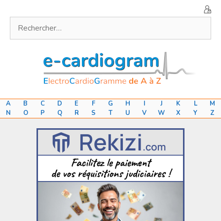
Aller
au
Rechercher :
contenu
A
B
C
D
E
F
G
H
I
J
K
L
M
N
O
P
Q
R
S
T
U
V
W
X
Y
Z