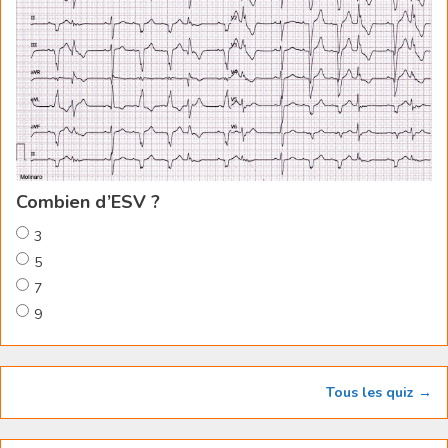
Combien d’ESV ?
3
5
7
9
Tous les quiz →