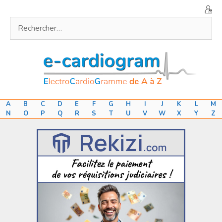
Aller
au
Rechercher :
contenu
A
B
C
D
E
F
G
H
I
J
K
L
M
N
O
P
Q
R
S
T
U
V
W
X
Y
Z