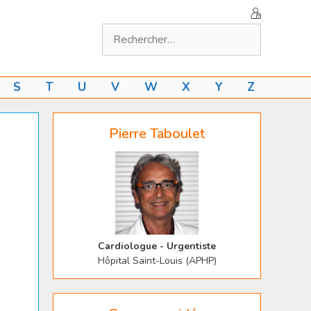
Rechercher :
S
T
U
V
W
X
Y
Z
Pierre Taboulet
Cardiologue - Urgentiste
Hôpital Saint-Louis (APHP)