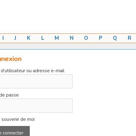
I
J
K
L
M
N
O
P
Q
R
nnexion
d’utilisateur ou adresse e-mail
de passe
 souvenir de moi