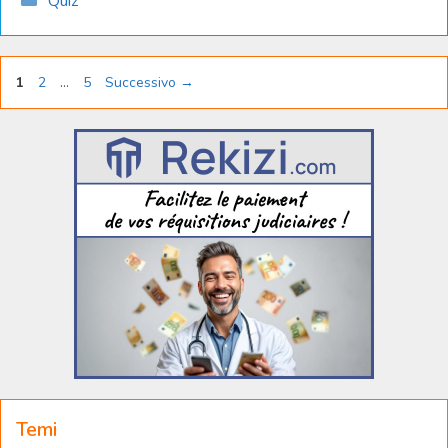
Quiz
Pagina
Pagina
Pagina
1
2
…
5
Successivo
→
Temi