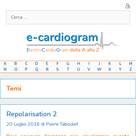
Vai
al
Ricerca
contenuto
per:
A
B
C
D
E
F
G
H
I
J
K
L
M
N
O
P
Q
R
S
T
U
V
W
X
Y
Z
Temi
Repolarisation 2
20 Luglio 2026
di
Pierre Taboulet