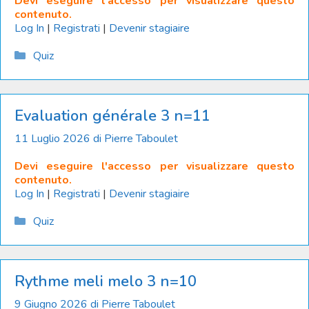
Devi eseguire l'accesso per visualizzare questo
contenuto.
Log In
|
Registrati
|
Devenir stagiaire
Catégories
Quiz
Evaluation générale 3 n=11
11 Luglio 2026
di
Pierre Taboulet
Devi eseguire l'accesso per visualizzare questo
contenuto.
Log In
|
Registrati
|
Devenir stagiaire
Catégories
Quiz
Rythme meli melo 3 n=10
9 Giugno 2026
di
Pierre Taboulet