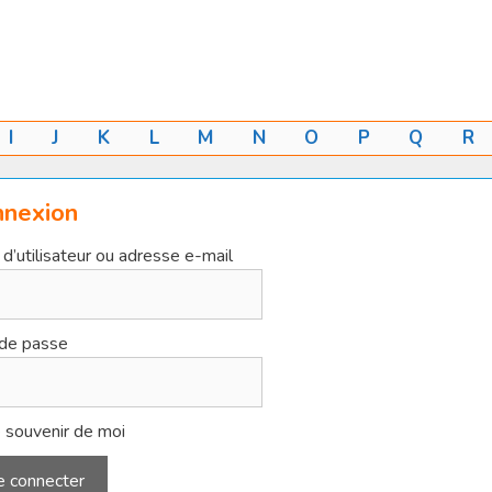
I
J
K
L
M
N
O
P
Q
R
nnexion
d’utilisateur ou adresse e-mail
de passe
 souvenir de moi