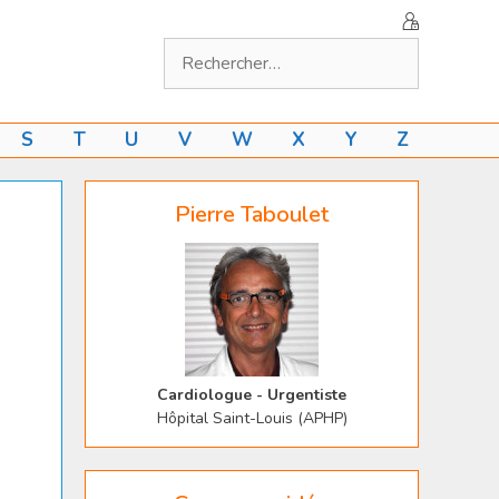
Rechercher :
S
T
U
V
W
X
Y
Z
Pierre Taboulet
Cardiologue - Urgentiste
Hôpital Saint-Louis (APHP)