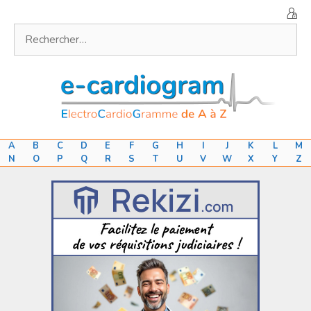
Aller
au
Rechercher :
contenu
A
B
C
D
E
F
G
H
I
J
K
L
M
N
O
P
Q
R
S
T
U
V
W
X
Y
Z