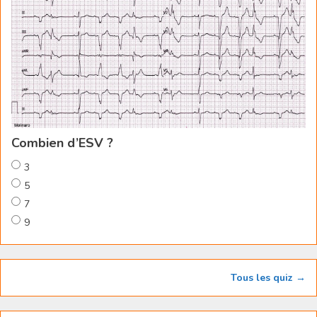
Combien d’ESV ?
3
5
7
9
Tous les quiz →